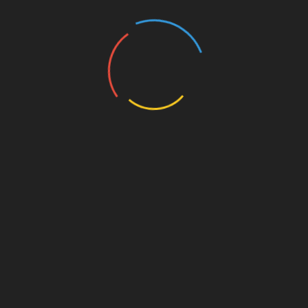
Name, Vorname und E-Mail sind personenbezogene Daten.
Um diese verarbeiten zu können, bedarf es Ihrer Einwilligung.
Weitere Informationen können Sie unserer
Datenschutzerklärung entnehmen.
Absenden
Datenschutzerklärung
Impressum
SHARE
Facebook
Twitter
Pinterest