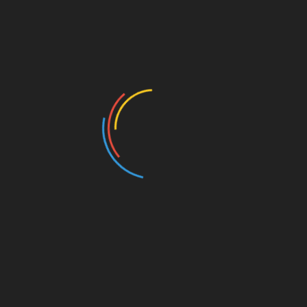
Fischereiprüfung nun möglich!
Wie in vielen anderen Bundesländern schon seit
geraumer Zeit üblich, gibt es nun auch in Sachsen-
Anhalt die Möglichkeit, einen Großteil…
[NEWS] ANGLER
Jugendcamp 2022 war
ein Erfolg
Wir haben dieses Jahr vom 26.05-29.05. erstmals
ein eigenes ANGLER Jugendcamp organisiert und
durchgeführt und sind trotz kleinerer
Anlaufschwierigkeiten sehr…
[NEWS]
Verlängerun
g von Fischereischeinen jetzt online und per Post
Aufgrund der aktuellen Corona-Lage, werden