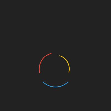
Allgemeines
NEWS
[NEWS] ANGLER Jugendcamp 2022 war ein
Erfolg
30. Mai 2022
Wir haben dieses Jahr vom 26.05-29.05. erstmals
ein eigenes ANGLER Jugendcamp organisiert und
durchgeführt und sind trotz kleinerer
Anlaufschwierigkeiten sehr zufrieden. Im Vorfeld
hatten wir